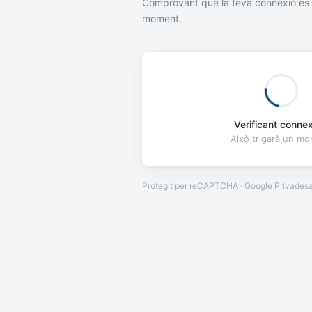
Comprovant que la teva connexió és 
moment.
Verificant connexi
Això trigarà un m
Protegit per reCAPTCHA · Google
Privades