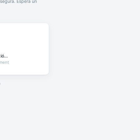
segura. Espera un
ó...
oment
a