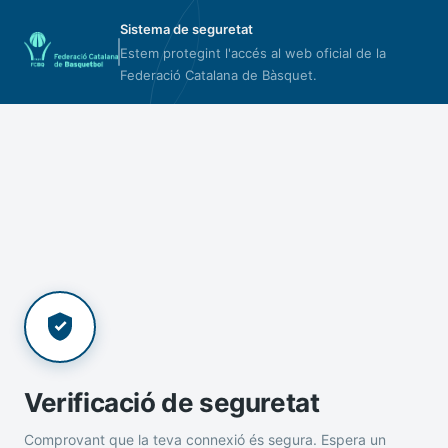
Sistema de seguretat
Estem protegint l'accés al web oficial de la
Federació Catalana de Bàsquet.
Verificació de seguretat
Comprovant que la teva connexió és segura. Espera un