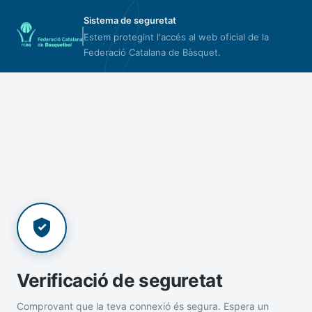
Sistema de seguretat
Estem protegint l'accés al web oficial de la
Federació Catalana de Bàsquet.
Verificació de seguretat
Comprovant que la teva connexió és segura. Espera un