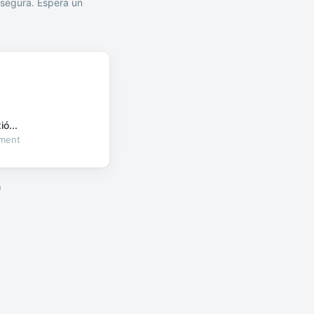
segura. Espera un
ó...
oment
a