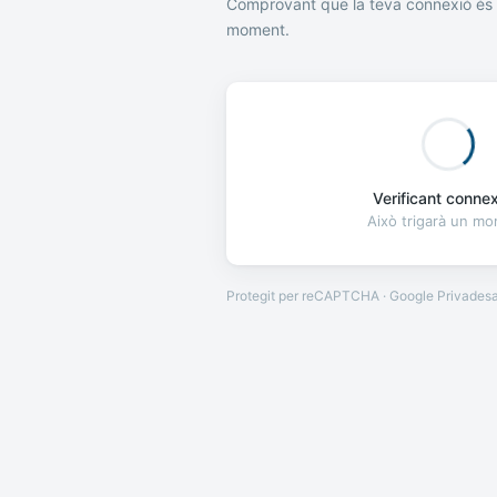
Comprovant que la teva connexió és 
moment.
Verificant connexi
Això trigarà un m
Protegit per reCAPTCHA · Google
Privades