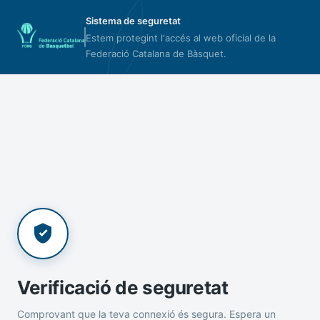
Sistema de seguretat
Estem protegint l'accés al web oficial de la
Federació Catalana de Bàsquet.
Verificació de seguretat
Comprovant que la teva connexió és segura. Espera un