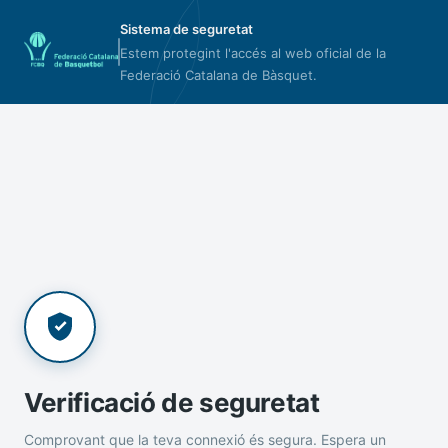
Sistema de seguretat
Estem protegint l'accés al web oficial de la
Federació Catalana de Bàsquet.
Verificació de seguretat
Comprovant que la teva connexió és segura. Espera un