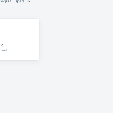
segura. Espera un
ó...
oment
a