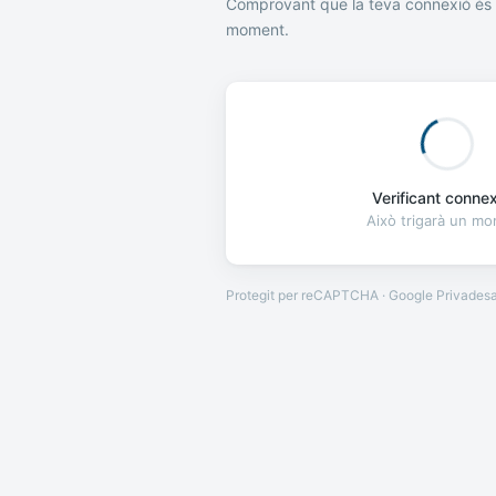
Comprovant que la teva connexió és 
moment.
Verificant connexi
Això trigarà un m
Protegit per reCAPTCHA · Google
Privades