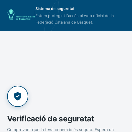
Sistema de seguretat
Estem protegint l'accés al web oficial de la
Federació Catalana de Bàsquet.
Verificació de seguretat
Comprovant que la teva connexió és segura. Espera un