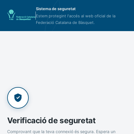
Sistema de seguretat
Estem protegint l'accés al web oficial de la
Federació Catalana de Bàsquet.
Verificació de seguretat
Comprovant que la teva connexió és segura. Espera un