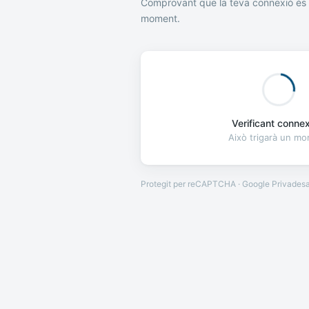
Comprovant que la teva connexió és 
moment.
Verificant connexi
Això trigarà un m
Protegit per reCAPTCHA · Google
Privades