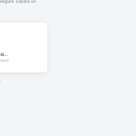
segura. Espera un
ó...
oment
a