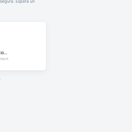
segura. Espera un
ó...
oment
a