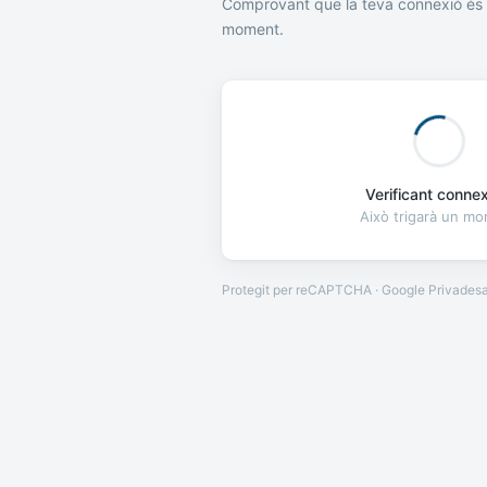
Comprovant que la teva connexió és 
moment.
Verificant connexi
Això trigarà un m
Protegit per reCAPTCHA · Google
Privades