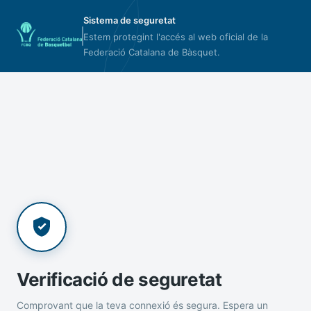
Sistema de seguretat
Estem protegint l'accés al web oficial de la
Federació Catalana de Bàsquet.
Verificació de seguretat
Comprovant que la teva connexió és segura. Espera un