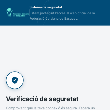
Sistema de seguretat
Estem protegint l'accés al web oficial de la
Federació Catalana de Bàsquet.
Verificació de seguretat
Comprovant que la teva connexió és segura. Espera un