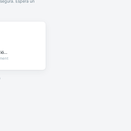
segura. Espera un
ó...
oment
a