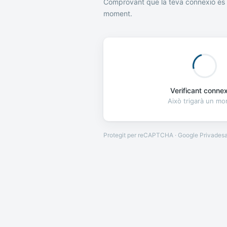
Comprovant que la teva connexió és 
moment.
Verificant connexi
Això trigarà un m
Protegit per reCAPTCHA · Google
Privades