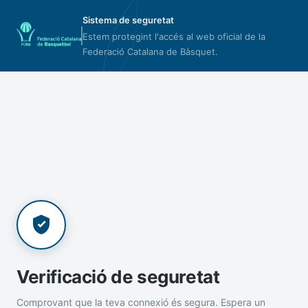
Sistema de seguretat
Estem protegint l'accés al web oficial de la
Federació Catalana de Bàsquet.
Verificació de seguretat
Comprovant que la teva connexió és segura. Espera un