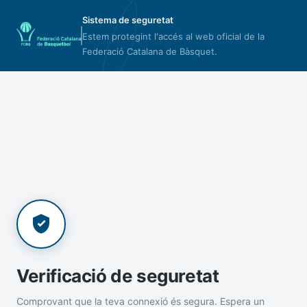
Sistema de seguretat
Estem protegint l'accés al web oficial de la
Federació Catalana de Bàsquet.
Verificació de seguretat
Comprovant que la teva connexió és segura. Espera un