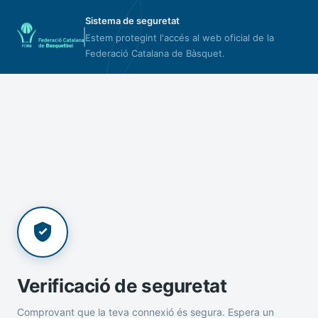
Sistema de seguretat
Estem protegint l'accés al web oficial de la
Federació Catalana de Bàsquet.
Verificació de seguretat
Comprovant que la teva connexió és segura. Espera un