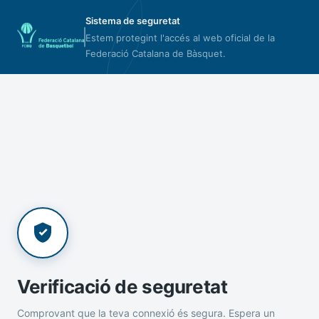
Sistema de seguretat
Estem protegint l'accés al web oficial de la
Federació Catalana de Bàsquet.
Verificació de seguretat
Comprovant que la teva connexió és segura. Espera un