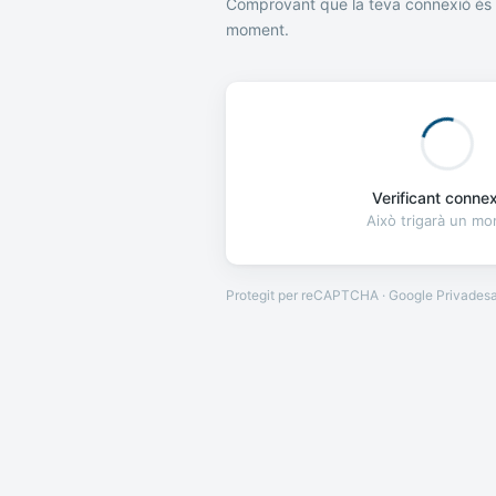
Comprovant que la teva connexió és 
moment.
Verificant connexi
Això trigarà un m
Protegit per reCAPTCHA · Google
Privades