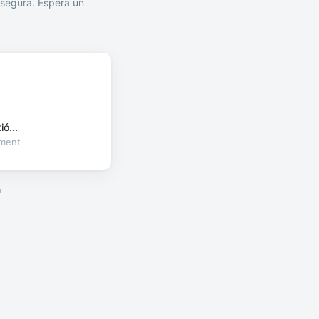
segura. Espera un
ó...
oment
a