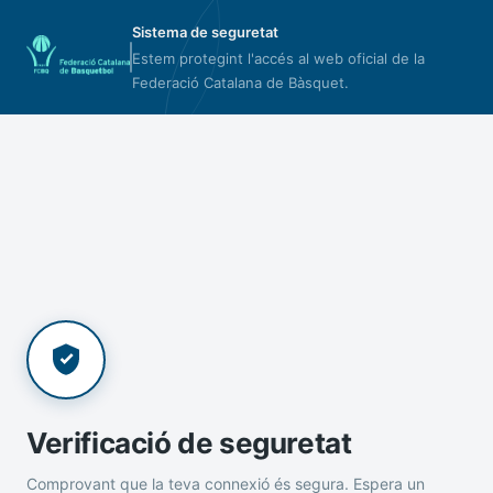
Sistema de seguretat
Estem protegint l'accés al web oficial de la
Federació Catalana de Bàsquet.
Verificació de seguretat
Comprovant que la teva connexió és segura. Espera un