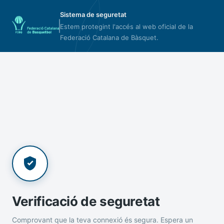
Sistema de seguretat
Estem protegint l'accés al web oficial de la
Federació Catalana de Bàsquet.
Verificació de seguretat
Comprovant que la teva connexió és segura. Espera un