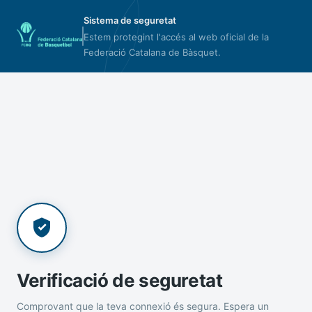
Sistema de seguretat
Estem protegint l'accés al web oficial de la
Federació Catalana de Bàsquet.
Verificació de seguretat
Comprovant que la teva connexió és segura. Espera un