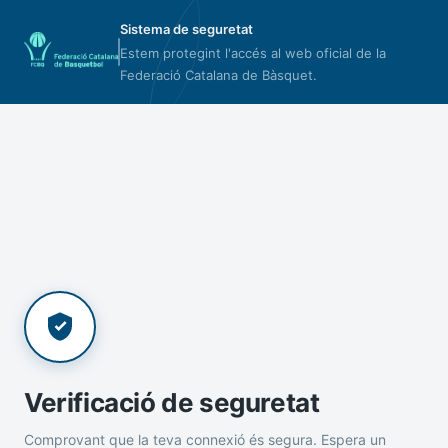
Sistema de seguretat
Estem protegint l'accés al web oficial de la
Federació Catalana de Bàsquet.
Verificació de seguretat
Comprovant que la teva connexió és segura. Espera un