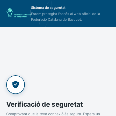
Sistema de seguretat
Estem protegint l'accés al web oficial de la
Federació Catalana de Bàsquet.
Verificació de seguretat
Comprovant que la teva connexió és segura. Espera un