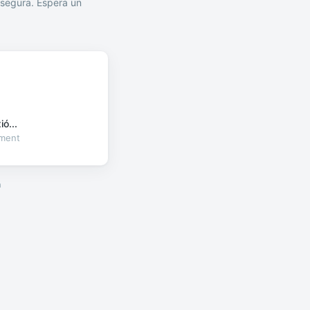
segura. Espera un
ó...
oment
a