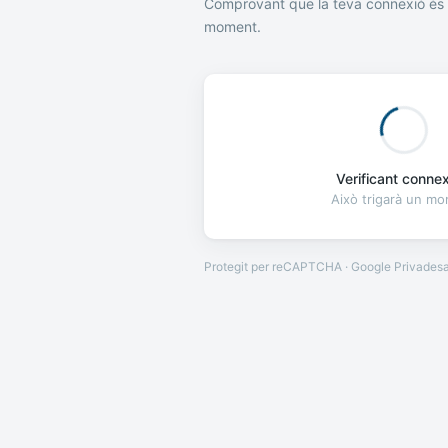
Comprovant que la teva connexió és 
moment.
Verificant connexi
Això trigarà un m
Protegit per reCAPTCHA · Google
Privades