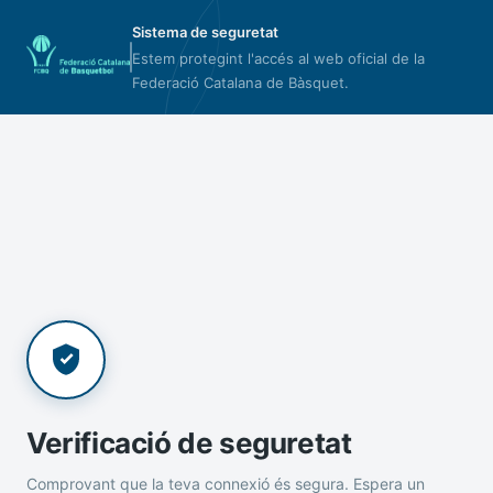
Sistema de seguretat
Estem protegint l'accés al web oficial de la
Federació Catalana de Bàsquet.
Verificació de seguretat
Comprovant que la teva connexió és segura. Espera un