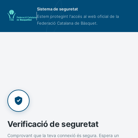
Sistema de seguretat
Estem protegint l'accés al web oficial de la
Federació Catalana de Bàsquet.
Verificació de seguretat
Comprovant que la teva connexió és segura. Espera un