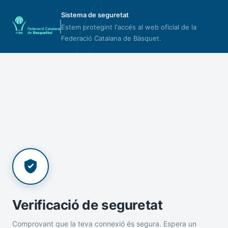
Sistema de seguretat
Estem protegint l'accés al web oficial de la
Federació Catalana de Bàsquet.
Verificació de seguretat
Comprovant que la teva connexió és segura. Espera un