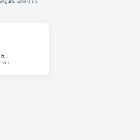
segura. Espera un
ó...
oment
a