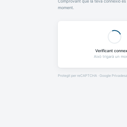
Comprovant que la teva connexió és 
moment.
Verificant connexi
Això trigarà un m
Protegit per reCAPTCHA · Google
Privades