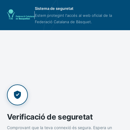
Sistema de seguretat
Estem protegint l'accés al web oficial de la
Federació Catalana de Bàsquet.
Verificació de seguretat
Comprovant que la teva connexió és segura. Espera un