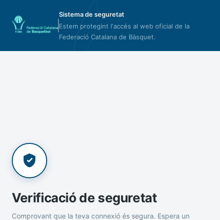
Sistema de seguretat
Estem protegint l'accés al web oficial de la
Federació Catalana de Bàsquet.
Verificació de seguretat
Comprovant que la teva connexió és segura. Espera un