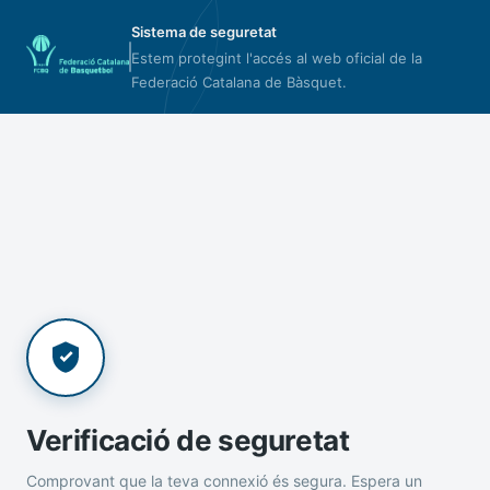
Sistema de seguretat
Estem protegint l'accés al web oficial de la
Federació Catalana de Bàsquet.
Verificació de seguretat
Comprovant que la teva connexió és segura. Espera un