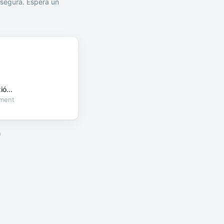
segura. Espera un
ó...
oment
a