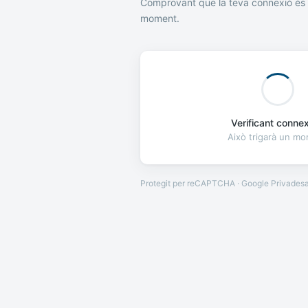
Comprovant que la teva connexió és 
moment.
Verificant connexi
Això trigarà un m
Protegit per reCAPTCHA · Google
Privades