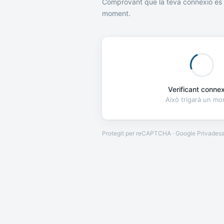
Comprovant que la teva connexió és 
moment.
Verificant connexi
Això trigarà un m
Protegit per reCAPTCHA · Google
Privades