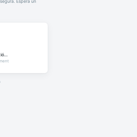
segura. Espera un
ó...
oment
a