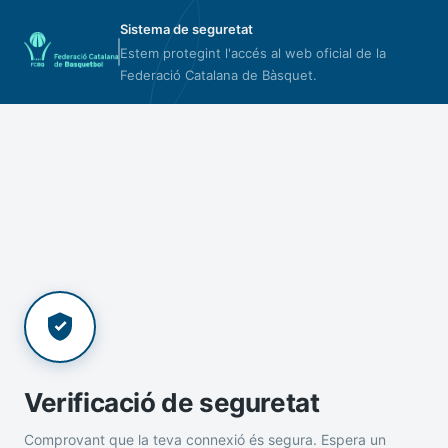
Sistema de seguretat
Estem protegint l'accés al web oficial de la
Federació Catalana de Bàsquet.
Verificació de seguretat
Comprovant que la teva connexió és segura. Espera un