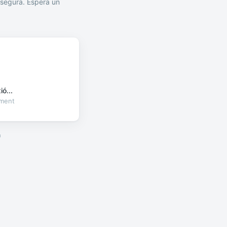
segura. Espera un
ó...
oment
a