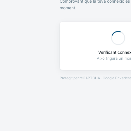
Comprovant que la teva connexió és 
moment.
Verificant connexi
Això trigarà un m
Protegit per reCAPTCHA · Google
Privades