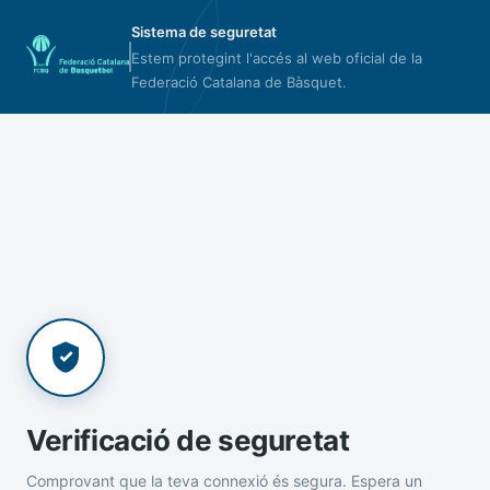
Sistema de seguretat
Estem protegint l'accés al web oficial de la
Federació Catalana de Bàsquet.
Verificació de seguretat
Comprovant que la teva connexió és segura. Espera un