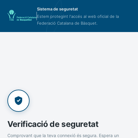
Sistema de seguretat
Estem protegint l'accés al web oficial de la
Federació Catalana de Bàsquet.
Verificació de seguretat
Comprovant que la teva connexió és segura. Espera un