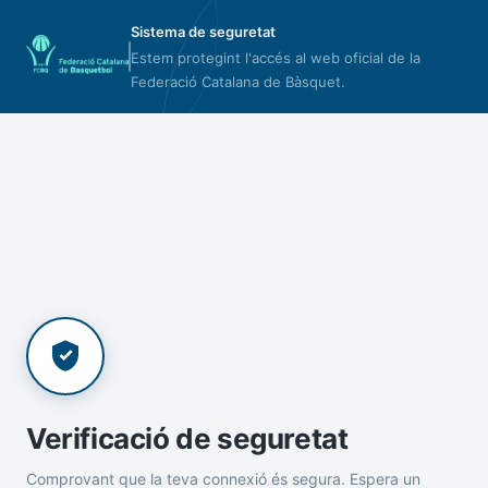
Sistema de seguretat
Estem protegint l'accés al web oficial de la
Federació Catalana de Bàsquet.
Verificació de seguretat
Comprovant que la teva connexió és segura. Espera un