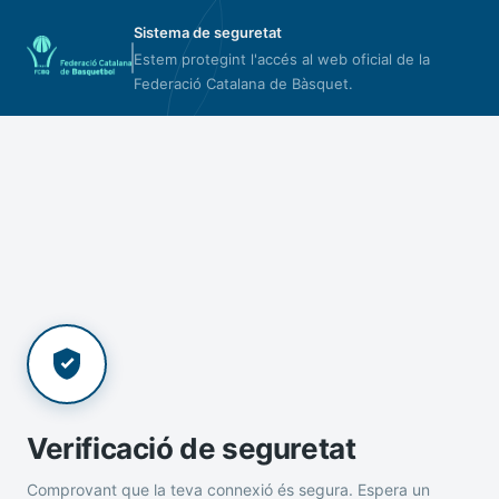
Sistema de seguretat
Estem protegint l'accés al web oficial de la
Federació Catalana de Bàsquet.
Verificació de seguretat
Comprovant que la teva connexió és segura. Espera un