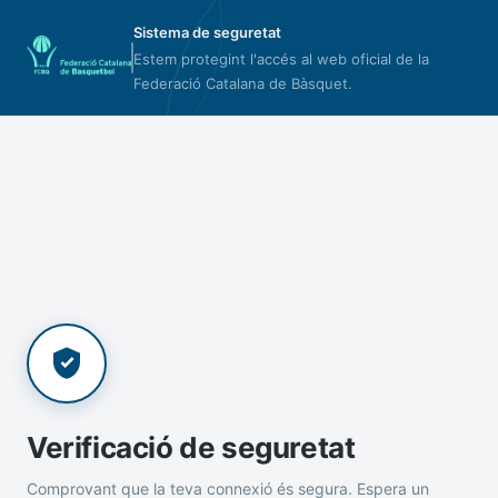
Sistema de seguretat
Estem protegint l'accés al web oficial de la
Federació Catalana de Bàsquet.
Verificació de seguretat
Comprovant que la teva connexió és segura. Espera un