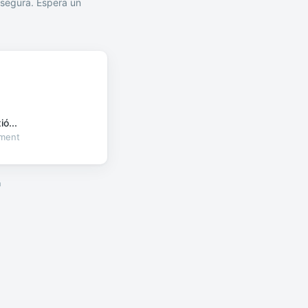
segura. Espera un
ó...
oment
a