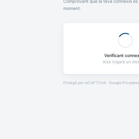
Comprovant que la teva connexió és 
moment.
Verificant connexi
Això trigarà un m
Protegit per reCAPTCHA · Google
Privades