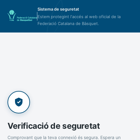
Sistema de seguretat
Estem protegint l'accés al web oficial de la
Federació Catalana de Bàsquet.
Verificació de seguretat
Comprovant que la teva connexió és segura. Espera un