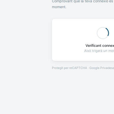
Comprovant que la teva connexió és 
moment.
Verificant connexi
Això trigarà un m
Protegit per reCAPTCHA · Google
Privades