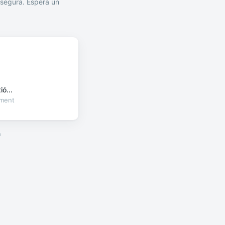
segura. Espera un
ó...
oment
a