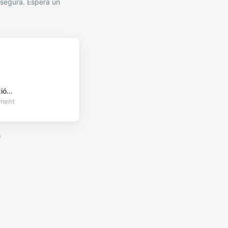
segura. Espera un
ó...
oment
a