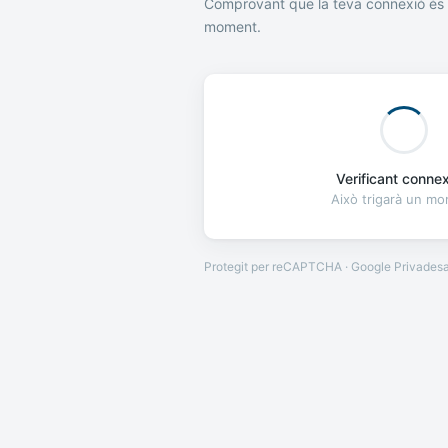
Comprovant que la teva connexió és 
moment.
Verificant connexi
Això trigarà un m
Protegit per reCAPTCHA · Google
Privades