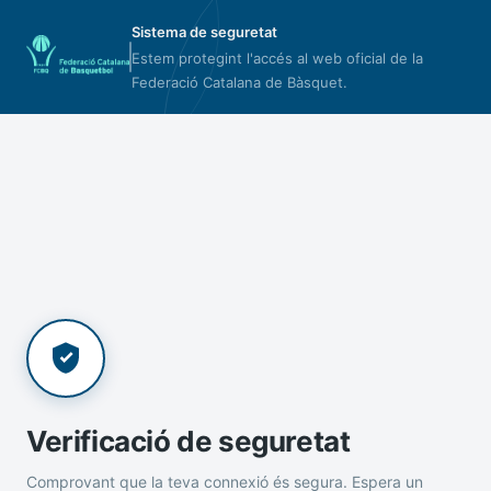
Sistema de seguretat
Estem protegint l'accés al web oficial de la
Federació Catalana de Bàsquet.
Verificació de seguretat
Comprovant que la teva connexió és segura. Espera un