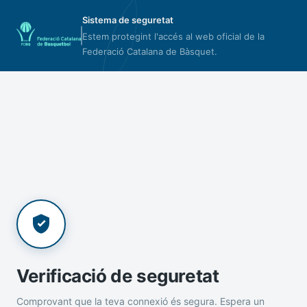
Sistema de seguretat
Estem protegint l'accés al web oficial de la
Federació Catalana de Bàsquet.
Verificació de seguretat
Comprovant que la teva connexió és segura. Espera un