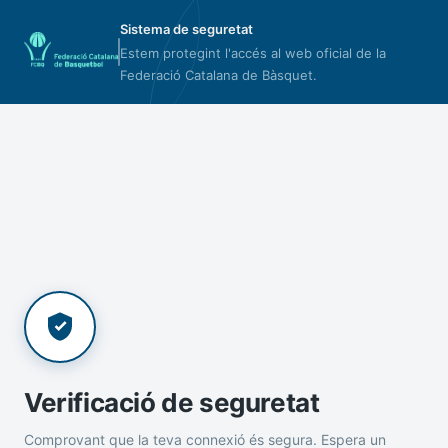
Sistema de seguretat
Estem protegint l'accés al web oficial de la
Federació Catalana de Bàsquet.
Verificació de seguretat
Comprovant que la teva connexió és segura. Espera un