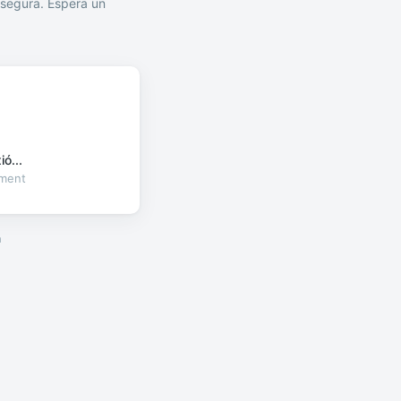
segura. Espera un
ó...
oment
a