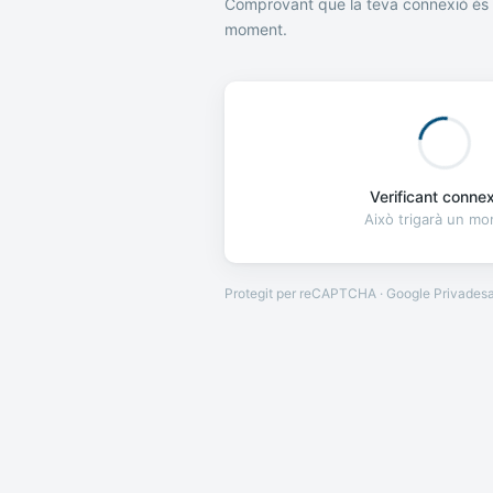
Comprovant que la teva connexió és 
moment.
Verificant connexi
Això trigarà un m
Protegit per reCAPTCHA · Google
Privades