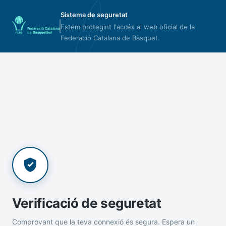
Sistema de seguretat
Estem protegint l'accés al web oficial de la
Federació Catalana de Bàsquet.
Verificació de seguretat
Comprovant que la teva connexió és segura. Espera un